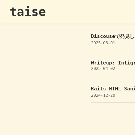
taise
Discouseで発見した
2025-05-01
Writeup: Intig
2025-04-02
Rails HTML Sa
2024-12-20