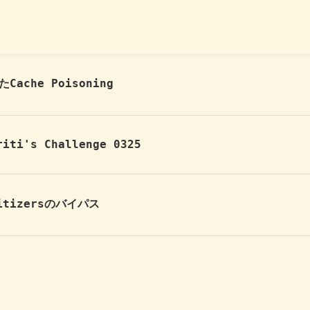
Cache Poisoning
riti's Challenge 0325
nitizersのバイパス